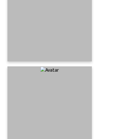
अनलाइन बाँसगढी
३ वर्ष अगाडि
आज यी क्षेत्रमा हुदैछ वर्षा !
अनलाइन बाँसगढी
५ वर्ष अगाडि