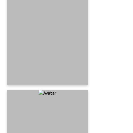
कार्यक्रम सञ्चालन
Super admin
२ वर्ष अगाडि
नेशनल लाईफ कोहलपुर
शाखाद्धारा प्रशिक्षण तथा
सम्मान कार्यक्रम