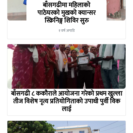
बाँसगढीमा महिलाको
पाठेघरको मुखको क्यान्सर
स्क्रिनिङ्ग शिविर सुरु
१ वर्ष अगाडि
बाँसगढी ८ ककौराले आयोजना गरेको प्रथम खुल्ला
तीज विशेष नृत्य प्रतियोगिताको उपाधी पुर्वी विक
लाई