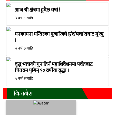
आज यी क्षेत्रमा हुदैछ वर्षा !
५ वर्ष अगाडि
मनकामना मन्दिरका पुजारिको हृ’द’यघा’तबाट मृ’त्यु
।
५ वर्ष अगाडि
वृद्ध भत्ताको गुन तिर्न महाधिवेशनमा पर्वतबाट
चितवन पुगिन् ९० वर्षीया वृद्धा ।
५ वर्ष अगाडि
विजनेस
विद्यार्थीलाई वित्तिय साक्षरता