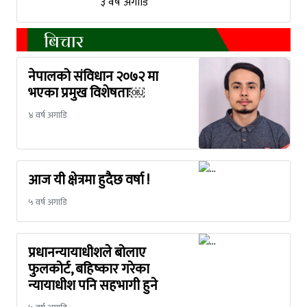
३ वर्ष अगाडि
बिचार
नेपालको संविधान २०७२ मा
भएका प्रमुख विशेषताः￼
४ वर्ष अगाडि
आज यी क्षेत्रमा हुदैछ वर्षा !
५ वर्ष अगाडि
प्रधानन्यायाधीशले बोलाए
फुलकोर्ट, बहिष्कार गरेका
न्यायाधीश पनि सहभागी हुने