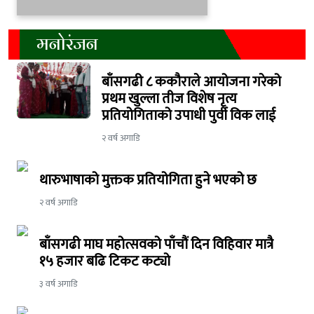
मनोरंजन
बाँसगढी ८ ककौराले आयोजना गरेको
प्रथम खुल्ला तीज विशेष नृत्य
प्रतियोगिताको उपाधी पुर्वी विक लाई
२ वर्ष अगाडि
थारुभाषाको मुक्तक प्रतियोगिता हुने भएको छ
२ वर्ष अगाडि
बाँसगढी माघ महोत्सवको पाँचौं दिन विहिवार मात्रै
१५ हजार बढि टिकट कट्यो
३ वर्ष अगाडि