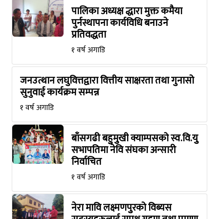
पालिका अध्यक्ष द्धारा मुक्त कमैया
पुर्नस्थापना कार्यविधि बनाउने
प्रतिवद्धता
१ वर्ष अगाडि
जनउत्थान लघुवित्तद्वारा वित्तीय साक्षरता तथा गुनासो
सुनुवाई कार्यक्रम सम्पन्न
१ वर्ष अगाडि
बाँसगढी बहुुमुुखी क्याम्पसको स्व.वि.युु
सभापतिमा नेवि संघका अन्सारी
निर्वाचित
१ वर्ष अगाडि
नेरा मावि लक्ष्मणपुुरको विब्यस