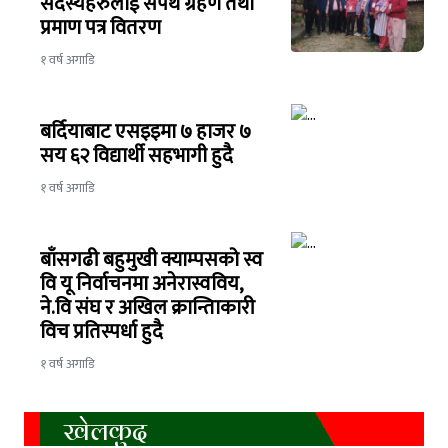
सदस्यहरुलाई सपथ ग्रहण तथा
प्रमाण पत्र वितरण
१ वर्ष अगाडि
बर्दियाबाट एसइइमा ७ हाजर ७
सय ६२ विद्यार्थी सहभागी हुदै
१ वर्ष अगाडि
बाँसगढी बहुमुखी क्याम्पसको स्व
वि यू निर्वाचनमा अनेरास्वविय,
ने.वि संघ र अखिल क्रान्तिाकारी
विच प्रतिस्पर्धा हुदै
१ वर्ष अगाडि
खेलकुद