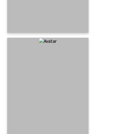
मनकामना मन्दिरका
पुजारिको हृ’द’यघा’तबाट
मृ’त्यु ।
अनलाइन बाँसगढी
५ वर्ष अगाडि