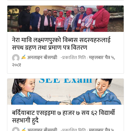
नेरा मावि लक्ष्मणपुुरको विब्यस सदस्यहरुलाई
सपथ ग्रहण तथा प्रमाण पत्र वितरण
अनलाइन बाँसगढी
-प्रकाशित मिति :
मङ्लबार चैत्र ५,
२०८१
बर्दियाबाट एसइइमा ७ हाजर ७ सय ६२ विद्यार्थी
सहभागी हुदै
अनलाइन बाँसगढी
-प्रकाशित मिति :
मङ्लबार चैत्र ५,