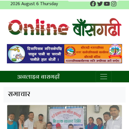
Facebook
Twitter
YouTube
Insta
Skip
2026 August 6 Thursday
to
content
अनलाइन बाँसगढी
अनलाइन बासगढ़ी
समाचार