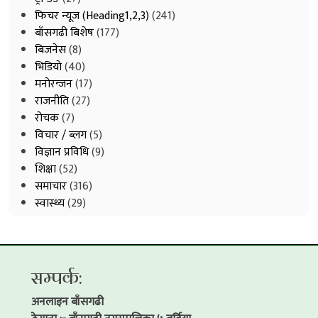
फिचर न्यूज (Heading1,2,3)
(241)
बाँसगढी बिशेष
(177)
बिजनेस
(8)
भिडियाे
(40)
मनोरन्जन
(17)
राजनीति
(27)
रोचक
(7)
विचार / ब्लग
(5)
विज्ञान प्रविधि
(9)
शिक्षा
(52)
समाचार
(316)
स्वास्थ्य
(29)
सम्पर्क:
अनलाइन बाँसगढी