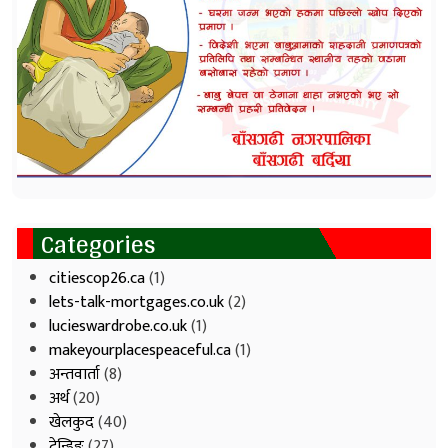
Categories
citiescop26.ca
(1)
lets-talk-mortgages.co.uk
(2)
lucieswardrobe.co.uk
(1)
makeyourplacespeaceful.ca
(1)
अन्तवार्ता
(8)
अर्थ
(20)
खेलकुद
(40)
ट्रेन्डिङ
(27)