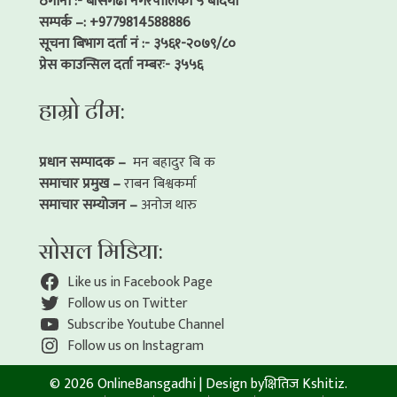
ठेगाना :- बाँसगढी नगरपालिका ५ बर्दिया
सम्पर्क –: +9779814588886
सूचना बिभाग दर्ता नं :- ३५६१-२०७९/८०
प्रेस काउन्सिल दर्ता नम्बरः- ३५५६
हाम्रो टीम:
प्रधान सम्पादक –
मन बहादुर बि क
समाचार प्रमुख –
राबन बिश्वकर्मा
समाचार सम्योजन –
अनोज थारु
सोसल मिडिया:
Like us in Facebook Page
Follow us on Twitter
Subscribe Youtube Channel
Follow us on Instagram
© 2026 OnlineBansgadhi
|
Design by
क्षितिज Kshitiz
.