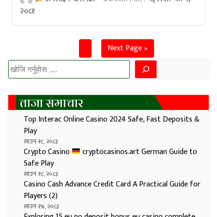
२०८१
Next Page »
खोज्नुहोस
ताजा समाचार
Top Interac Online Casino 2024 Safe, Fast Deposits &
Play
साउन १८, २०८३
Crypto Casino
cryptocasinos.art German Guide to
Safe Play
साउन १८, २०८३
Casino Cash Advance Credit Card A Practical Guide for
Players (2)
साउन १४, २०८३
Exploring 15 eu no deposit bonus eu casino complete