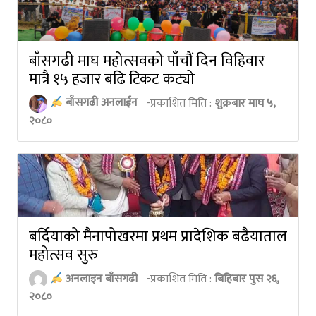
बाँसगढी माघ महोत्सवको पाँचौं दिन विहिवार
मात्रै १५ हजार बढि टिकट कट्यो
बाँसगढी अनलाईन
-प्रकाशित मिति :
शुक्रबार माघ ५,
२०८०
बर्दियाको मैनापोखरमा प्रथम प्रादेशिक बढैयाताल
महोत्सव सुरु
अनलाइन बाँसगढी
-प्रकाशित मिति :
बिहिबार पुस २६,
२०८०