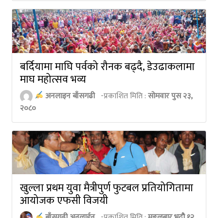
बर्दियामा माघि पर्वको रौनक बढ्दै, डेउढाकलामा
माघ महोत्सव भव्य
अनलाइन बाँसगढी
-प्रकाशित मिति :
सोमवार पुस २३,
२०८०
खुल्ला प्रथम युवा मैत्रीपुर्ण फुटबल प्रतियोगितामा
आयोजक एफसी विजयी
बाँसगढी अनलाईन
-प्रकाशित मिति :
मङ्लबार भदौ १२,