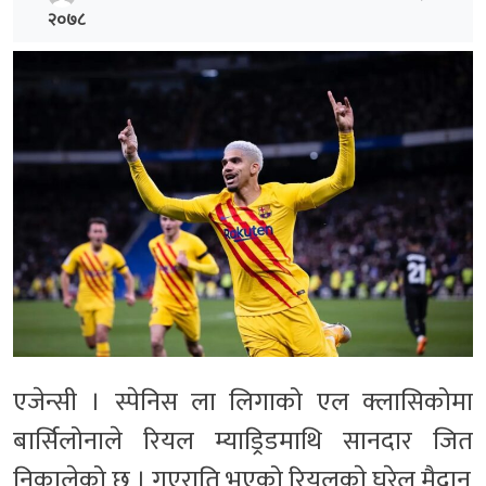
२०७८
एजेन्सी
। स्पेनिस ला लिगाको एल क्लासिकोमा
बार्सिलोनाले रियल म्याड्रिडमाथि सानदार जित
निकालेको छ । गएराति भएको रियलकाे घरेलु मैदान