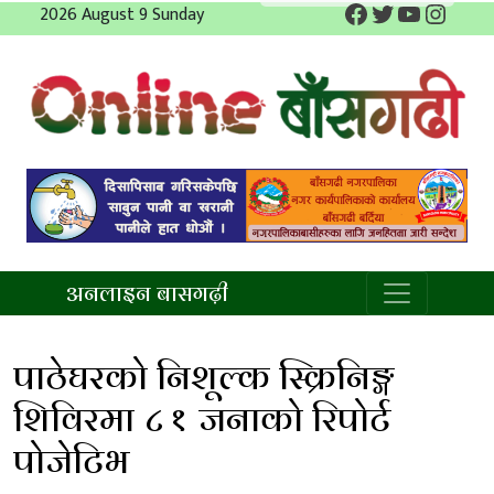
Facebook
Twitter
YouTube
Insta
Skip
2026 August 9 Sunday
to
content
अनलाइन बाँसगढी
अनलाइन बासगढ़ी
पाठेघरको निशूल्क स्क्रिनिङ्ग
शिविरमा ८१ जनाको रिपोर्ट
पोजेटिभ