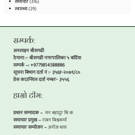
समाचार
(316)
स्वास्थ्य
(29)
सम्पर्क:
अनलाइन बाँसगढी
ठेगाना :- बाँसगढी नगरपालिका ५ बर्दिया
सम्पर्क –: +9779814588886
सूचना बिभाग दर्ता नं :- ३५६१-२०७९/८०
प्रेस काउन्सिल दर्ता नम्बरः- ३५५६
हाम्रो टीम:
प्रधान सम्पादक –
मन बहादुर बि क
समाचार प्रमुख –
राबन बिश्वकर्मा
समाचार सम्योजन –
अनोज थारु