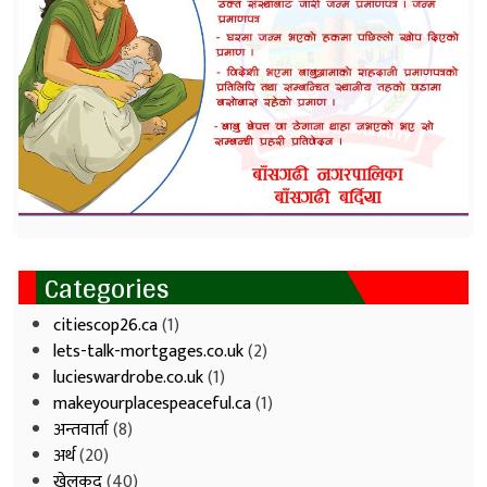
Categories
citiescop26.ca
(1)
lets-talk-mortgages.co.uk
(2)
lucieswardrobe.co.uk
(1)
makeyourplacespeaceful.ca
(1)
अन्तवार्ता
(8)
अर्थ
(20)
खेलकुद
(40)