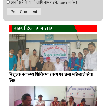
सम्बन्धित समाचार
निशूल्क स्वास्थ्य शिविरमा १ सय ९२ जना महिलाले सेवा
लिए