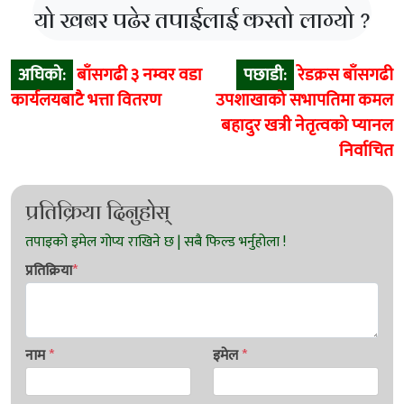
यो खबर पढेर तपाईलाई कस्तो लाग्यो ?
Post
अघिको:
बाँसगढी ३ नम्वर वडा
पछाडी:
रेडक्रस बाँसगढी
navigation
कार्यलयबाटै भत्ता वितरण
उपशाखाको सभापतिमा कमल
बहादुर खत्री नेतृत्वको प्यानल
निर्वाचित
प्रतिक्रिया दिनुहोस्
प्रतिक्रिया
*
नाम
*
इमेल
*