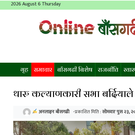
Skip
2026 August 6 Thursday
to
content
अनलाइन बाँसगढी
गृह
समाचार
बाँसगढी बिशेष
राजनीति
स्वास
थारु कल्याणकारी सभा बर्दियाले 
अनलाइन बाँसगढी
-प्रकाशित मिति :
सोमवार पुस २३, २