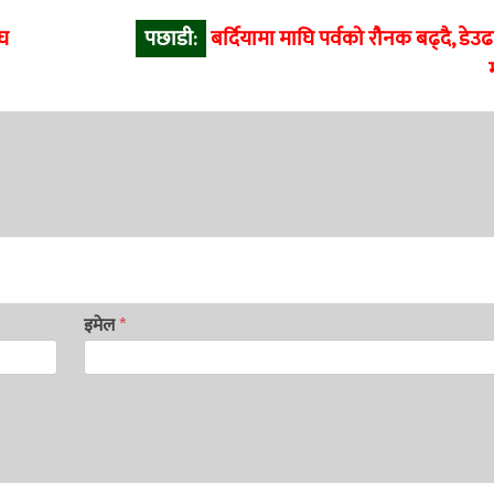
ाघ
पछाडी:
बर्दियामा माघि पर्वको रौनक बढ्दै, डे
इमेल
*