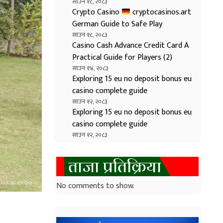
साउन १८, २०८३
Crypto Casino
cryptocasinos.art
German Guide to Safe Play
साउन १८, २०८३
Casino Cash Advance Credit Card A
Practical Guide for Players (2)
साउन १४, २०८३
Exploring 15 eu no deposit bonus eu
casino complete guide
साउन १२, २०८३
Exploring 15 eu no deposit bonus eu
casino complete guide
साउन १२, २०८३
ताजा प्रतिक्रिया
No comments to show.