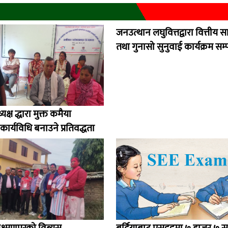
जनउत्थान लघुवित्तद्वारा वित्तीय सा
तथा गुनासो सुनुवाई कार्यक्रम सम्प
क्ष द्धारा मुक्त कमैया
ा कार्यविधि बनाउने प्रतिवद्धता
क्ष्मणपुुरको विब्यस
बर्दियाबाट एसइइमा ७ हाजर ७ 