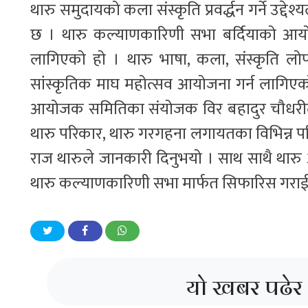
थारु समुदायको कला संस्कृति प्रवर्द्धन गर्ने उद्द
छ । थारु कल्याणकारिणी सभा बर्दियाको आयो
लागिएको हो । थारु भाषा, कला, संस्कृति लोप हुँद
सांस्कृतिक माघ महोत्सव आयोजना गर्न लागिएको
आयोजक समितिका संयोजक विर बहादुर चौधरीले ज
थारु परिकार, थारु गरगहना लगायतका विभिन्न प
राज थारुले जानकारी दिनुभयो । साथ साथै थारु 
थारु कल्याणकारिणी सभा मार्फत सिफारिस गराई
यो खबर पढेर 