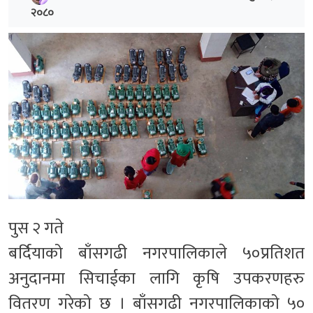
२०८०
पुस २ गते
बर्दियाको बाँसगढी नगरपालिकाले ५०प्रतिशत
अनुदानमा सिचाईका लागि कृषि उपकरणहरु
वितरण गरेको छ । बाँसगढी नगरपालिकाको ५०