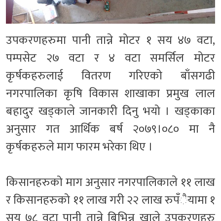
उपकरणहरुमा पानी तान्ने मोटर १ सय ४७ वटा,
पम्पसेट २७ वटा र ४ वटा समर्सिल मोटर
कृर्षकहरुलाई वितरण गरिएको बाँसगढी
नगरपालिका कृषि विकास शाखाका प्रमुख लाल
बहादुर खड्काले जानकारी दिनु भयो । खड्काका
अनुसार गत आर्थिक बर्ष २०७९।०८० मा नै
कृर्षकहरुले माग फारम भरेका थिए ।
किसानहरुको माग अनुसार नगरपालिकाले ११ लाख
र किसानहरुको ११ लाख गरी २२ लाख रुपँैयामा १
सय ७८ वटा पानी तान्ने बिभिन्न खाले उपकरणहरु