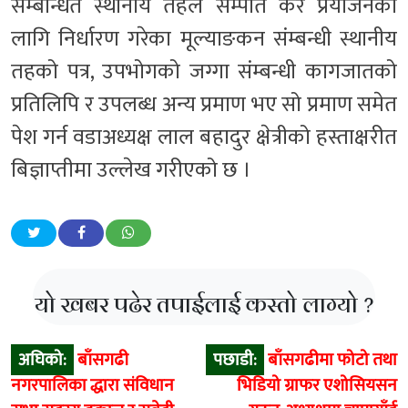
संम्बन्धित स्थानीय तहले सम्पति कर प्रयोजनका
लागि निर्धारण गरेका मूल्याङकन संम्बन्धी स्थानीय
तहको पत्र, उपभोगको जग्गा संम्बन्धी कागजातको
प्रतिलिपि र उपलब्ध अन्य प्रमाण भए सो प्रमाण समेत
पेश गर्न वडाअध्यक्ष लाल बहादुर क्षेत्रीको हस्ताक्षरीत
बिज्ञाप्तीमा उल्लेख गरीएको छ ।
यो खबर पढेर तपाईलाई कस्तो लाग्यो ?
Post
अघिको:
बाँसगढी
पछाडी:
बाँसगढीमा फोटो तथा
navigation
नगरपालिका द्धारा संविधान
भिडियो ग्राफर एशोसियसन