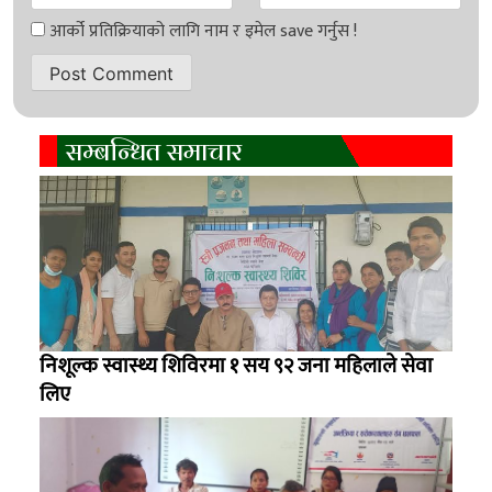
सम्बन्धित समाचार
निशूल्क स्वास्थ्य शिविरमा १ सय ९२ जना महिलाले सेवा
लिए