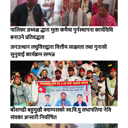
पालिका अध्यक्ष द्धारा मुक्त कमैया पुर्नस्थापना कार्यविधि
बनाउने प्रतिवद्धता
जनउत्थान लघुवित्तद्वारा वित्तीय साक्षरता तथा गुनासो
सुनुवाई कार्यक्रम सम्पन्न
बाँसगढी बहुुमुुखी क्याम्पसको स्व.वि.युु सभापतिमा नेवि
संघका अन्सारी निर्वाचित