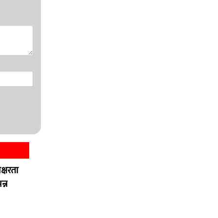
क्षरता
न्न