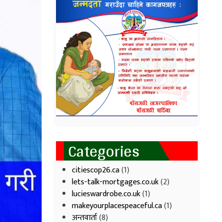
Categories
citiescop26.ca
(1)
lets-talk-mortgages.co.uk
(2)
lucieswardrobe.co.uk
(1)
makeyourplacespeaceful.ca
(1)
अन्तवार्ता
(8)