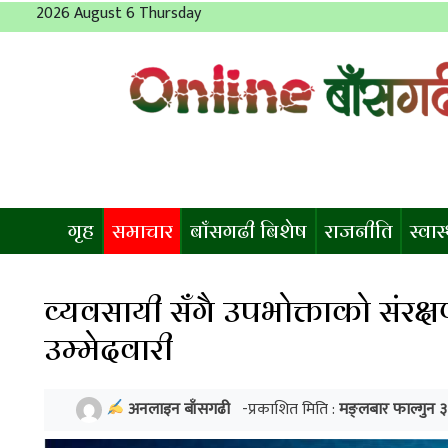
Skip
2026 August 6 Thursday
to
content
अनलाइन बाँसगढी
गृह
समाचार
बाँसगढी बिशेष
राजनीति
स्वास
व्यवसायी सँगै उपभोक्ताको सं
उम्मेदवारी
अनलाइन बाँसगढी
-प्रकाशित मिति :
मङ्लबार फाल्गुन 