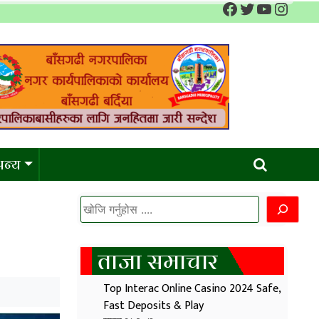
Facebook
Twitter
YouTube
Insta
न्य
खोज्नुहोस
ताजा समाचार
Top Interac Online Casino 2024 Safe,
Fast Deposits & Play