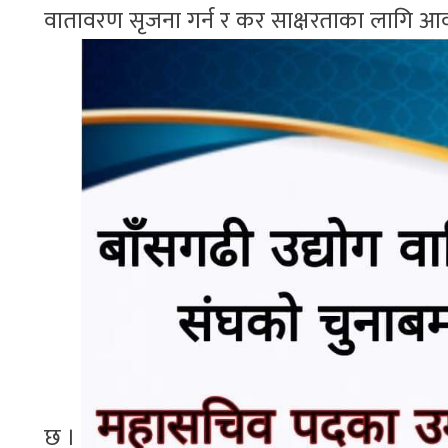
वातावरण सृजना गर्न र कर साक्षरताका लागि आ
छ ।