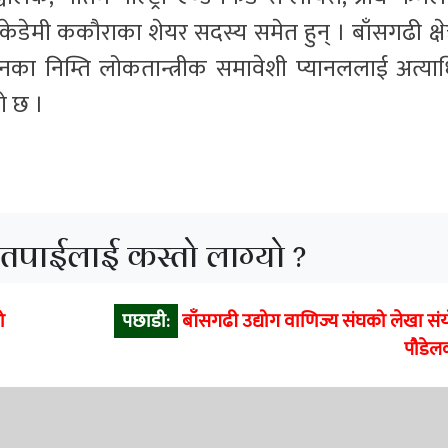
एकेडेमी ककौराका शेयर सदस्य समेत हुन् । बाँसगढी क्षेत
ानका निम्ति लोकतान्त्रीक समावेशी प्यानललाई अत्य
ो छ ।
तपाईलाई कस्तो लाग्यो ?
ो
पछाडी:
बाँसगढी उद्योग वाणिज्य संघको लेखा स
पौडेलक