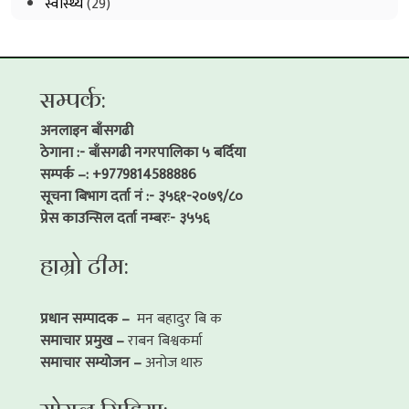
स्वास्थ्य
(29)
सम्पर्क:
अनलाइन बाँसगढी
ठेगाना :- बाँसगढी नगरपालिका ५ बर्दिया
सम्पर्क –: +9779814588886
सूचना बिभाग दर्ता नं :- ३५६१-२०७९/८०
प्रेस काउन्सिल दर्ता नम्बरः- ३५५६
हाम्रो टीम:
प्रधान सम्पादक –
मन बहादुर बि क
समाचार प्रमुख –
राबन बिश्वकर्मा
समाचार सम्योजन –
अनोज थारु