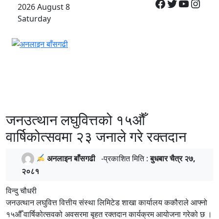
Facebook
Twitter
YouTub
Inst
Skip
2026 August 8
to
Saturday
content
अनलाइन बाँसगढी
अनलाइन बासगढ़ी
जनउत्थान लघुवित्तको १५औँ
वार्षिकोत्सवमा २३ जनाले गरे रक्तदान
अनलाइन बाँसगढी
-प्रकाशित मिति :
बुधबार चैत्र २७,
२०८१
विन्दु चौधरी
जनउत्थान लघुवित्त वित्तीय संस्था लिमिटेड शाखा कार्यालय ककौराले आफ्नो
१५औँ वार्षिकोत्सवको अवसरमा बृहत रक्तदान कार्यक्रम आयोजना गरेको छ ।