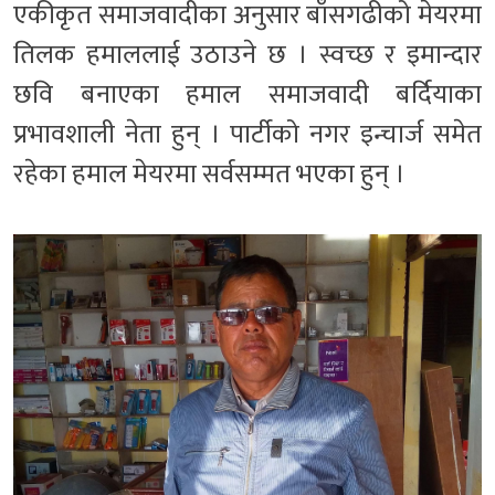
एकीकृत समाजवादीका अनुसार बाँसगढीको मेयरमा
तिलक हमाललाई उठाउने छ । स्वच्छ र इमान्दार
छवि बनाएका हमाल समाजवादी बर्दियाका
प्रभावशाली नेता हुन् । पार्टीको नगर इन्चार्ज समेत
रहेका हमाल मेयरमा सर्वसम्मत भएका हुन् ।