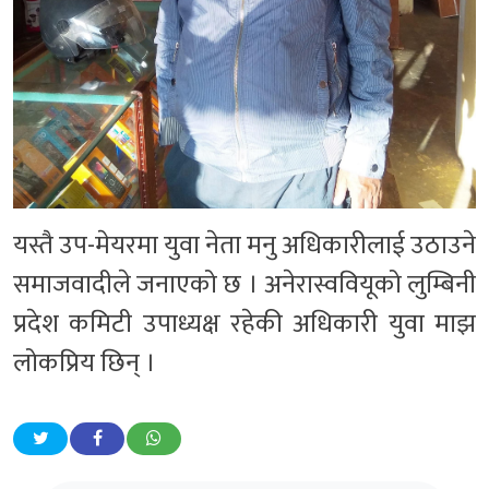
यस्तै उप-मेयरमा युवा नेता मनु अधिकारीलाई उठाउने
समाजवादीले जनाएको छ । अनेरास्ववियूको लुम्बिनी
प्रदेश कमिटी उपाध्यक्ष रहेकी अधिकारी युवा माझ
लोकप्रिय छिन् ।