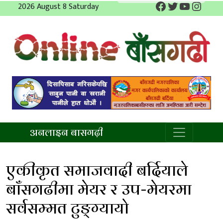
Facebook
Twitter
YouTube
Insta
Skip
2026 August 8 Saturday
to
content
अनलाइन बाँसगढी
अनलाइन बासगढ़ी
एकीकृत समाजवादी बर्दियाले
बाँसगढीमा मेयर र उप-मेयरमा
सर्वसम्मत टुङ्ग्यायो