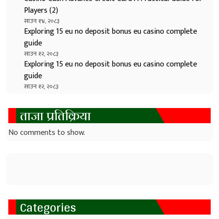
Players (2)
साउन १४, २०८३
Exploring 15 eu no deposit bonus eu casino complete
guide
साउन १२, २०८३
Exploring 15 eu no deposit bonus eu casino complete
guide
साउन १२, २०८३
ताजा प्रतिक्रिया
No comments to show.
Categories