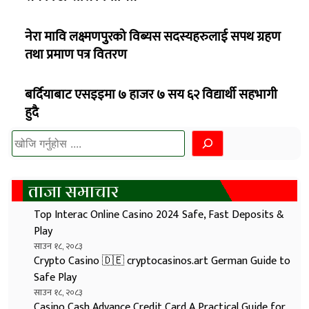
नेरा मावि लक्ष्मणपुुरको विब्यस सदस्यहरुलाई सपथ ग्रहण
तथा प्रमाण पत्र वितरण
बर्दियाबाट एसइइमा ७ हाजर ७ सय ६२ विद्यार्थी सहभागी
हुदै
खोज्नुहोस
ताजा समाचार
Top Interac Online Casino 2024 Safe, Fast Deposits &
Play
साउन १८, २०८३
Crypto Casino 🇩🇪 cryptocasinos.art German Guide to
Safe Play
साउन १८, २०८३
Casino Cash Advance Credit Card A Practical Guide for