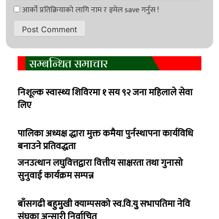
सम्बन्धित समाचार
निशूल्क स्वास्थ्य शिविरमा १ सय ९२ जना महिलाले सेवा
लिए
पालिका अध्यक्ष द्धारा मुक्त कमैया पुर्नस्थापना कार्यविधि
बनाउने प्रतिवद्धता
जनउत्थान लघुवित्तद्वारा वित्तीय साक्षरता तथा गुनासो
सुनुवाई कार्यक्रम सम्पन्न
बाँसगढी बहुुमुुखी क्याम्पसको स्व.वि.युु सभापतिमा नेवि
संघका अन्सारी निर्वाचित