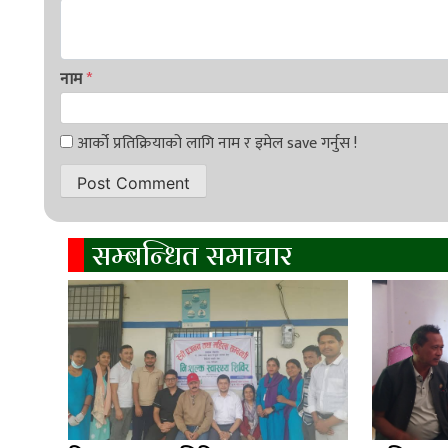
नाम
*
सम्बन्धित समाचार