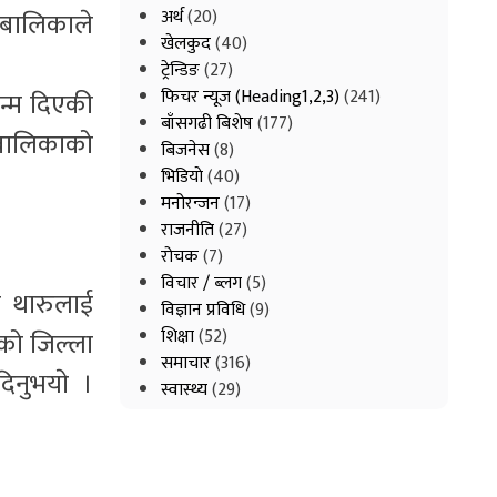
अर्थ
(20)
 बालिकाले
खेलकुद
(40)
ट्रेन्डिङ
(27)
फिचर न्यूज (Heading1,2,3)
(241)
न्म दिएकी
बाँसगढी बिशेष
(177)
ा बालिकाको
बिजनेस
(8)
भिडियाे
(40)
।
मनोरन्जन
(17)
राजनीति
(27)
रोचक
(7)
विचार / ब्लग
(5)
े थारुलाई
विज्ञान प्रविधि
(9)
शिक्षा
(52)
को जिल्ला
समाचार
(316)
िनुभयाे ।
स्वास्थ्य
(29)