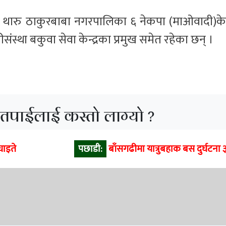
थारु ठाकुरबाबा नगरपालिका ६ नेकपा (माओवादी)केन्
ंस्था बकुवा सेवा केन्द्रका प्रमुख समेत रहेका छन् ।
तपाईलाई कस्तो लाग्यो ?
घाइते
पछाडी:
बाँसगढीमा यात्रुबहाक बस दुर्घटना ३५