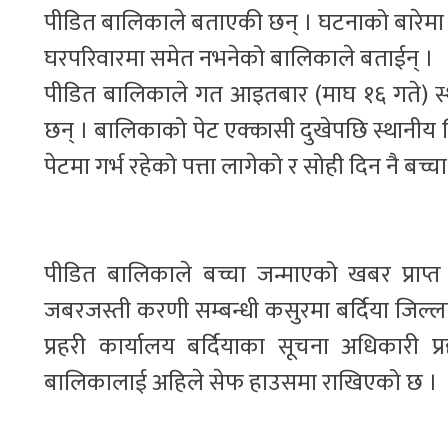
पीडित बालिकाले बताएकी छन् । घटनाको बारेमा
घरपरिवारमा समेत नभनेको बालिकाले बताईन् ।
पीडित बालिकाले गत आइतबार (माघ १६ गते) स्था
छन् । बालिकाको पेट एक्कासी दुखेपछि स्थानीय 
पेटमा गर्भ रहेको पत्ता लागेको र सोही दिन नै 
पीडित बालिकाले बच्चा जन्माएको खबर प्राप्त
जबरजस्ती करणी सम्बन्धी कसुरमा बर्दिया जिल्
प्रहरी कार्यालय बर्दियाका सूचना अधिकारी प
बालिकालाई अहिले सेफ हाउसमा राखिएको छ ।