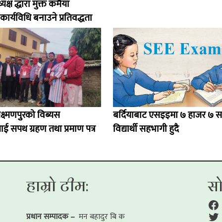
क्ष द्धारा मुक्त कमैया
ा कार्यविधि बनाउने प्रतिवद्धता
क्ष्मणपुुरको विब्यस
बर्दियाबाट एसइइमा ७ हाजर ७ 
ई सपथ ग्रहण तथा प्रमाण पत्र
विद्यार्थी सहभागी हुदै
हाम्रो टीम:
स
प्रधान सम्पादक –
मन बहादुर बि क