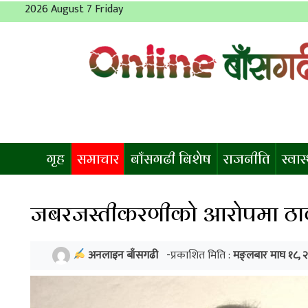
Skip
2026 August 7 Friday
to
content
अनलाइन बाँसगढी
गृह
समाचार
बाँसगढी बिशेष
राजनीति
स्वास
जबरजस्तीकरणीको आरोपमा ठाक
अनलाइन बाँसगढी
-प्रकाशित मिति :
मङ्लबार माघ १८, 