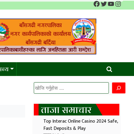
Facebook
Twitter
YouTube
Insta
न्य
खोज्नुहोस
ताजा समाचार
Top Interac Online Casino 2024 Safe,
Fast Deposits & Play