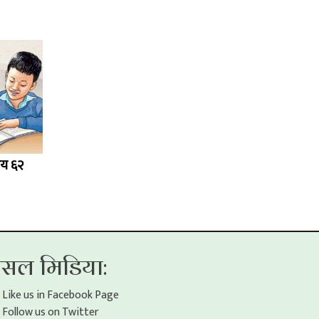
सय ६२
ोसल मिडिया:
Like us in Facebook Page
Follow us on Twitter