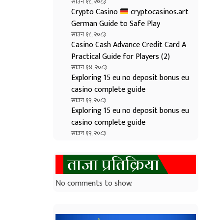
साउन १८, २०८३
Crypto Casino
cryptocasinos.art
German Guide to Safe Play
साउन १८, २०८३
Casino Cash Advance Credit Card A
Practical Guide for Players (2)
साउन १४, २०८३
Exploring 15 eu no deposit bonus eu
casino complete guide
साउन १२, २०८३
Exploring 15 eu no deposit bonus eu
casino complete guide
साउन १२, २०८३
ताजा प्रतिक्रिया
No comments to show.