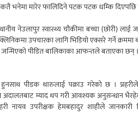
 कतै भनेमा मारेर फालिदिने पटक पटक धम्कि दिएपछि
नीय नेउलापुर स्वास्थ्य चौकीमा बच्चा (छोरी) लाई ज
क्लिनिकमा उपचारका लागि भिडियो एक्सरे गर्ने क्रमम
बच्चा जन्मिएको पीडित बालिकाका आफन्तले बताएका छन् 
 हुनसाथ पीडक थारुलाई पक्राउ गरेको छ । प्रहरील
ला अदालतबाट म्याद थप गरी आवश्यक अनुसन्धान भैरहे
्रहरी नायव उपरीक्षक हेमबहादुर शाहीले जानकारी द