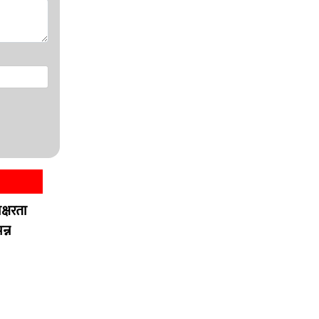
क्षरता
न्न