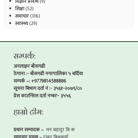
विज्ञान प्रविधि
(9)
शिक्षा
(52)
समाचार
(316)
स्वास्थ्य
(29)
सम्पर्क:
अनलाइन बाँसगढी
ठेगाना :- बाँसगढी नगरपालिका ५ बर्दिया
सम्पर्क –: +9779814588886
सूचना बिभाग दर्ता नं :- ३५६१-२०७९/८०
प्रेस काउन्सिल दर्ता नम्बरः- ३५५६
हाम्रो टीम:
प्रधान सम्पादक –
मन बहादुर बि क
समाचार प्रमुख –
राबन बिश्वकर्मा