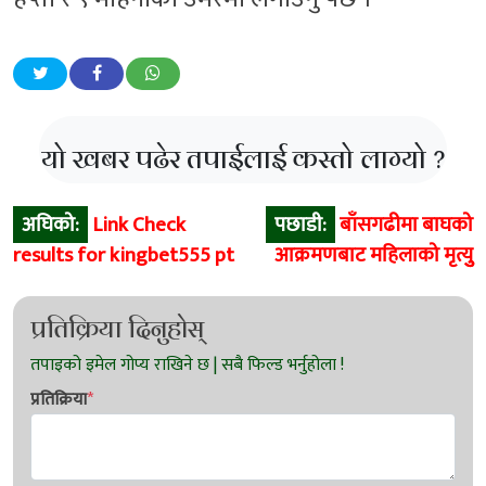
यो खबर पढेर तपाईलाई कस्तो लाग्यो ?
Post
अघिको:
Link Check
पछाडी:
बाँसगढीमा बाघको
navigation
results for kingbet555 pt
आक्रमणबाट महिलाको मृत्युु
प्रतिक्रिया दिनुहोस्
प्रतिक्रिया
*