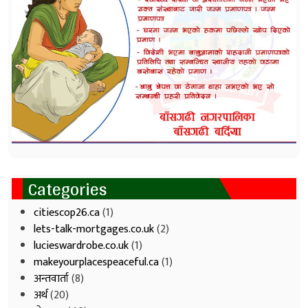
Categories
citiescop26.ca
(1)
lets-talk-mortgages.co.uk
(2)
lucieswardrobe.co.uk
(1)
makeyourplacespeaceful.ca
(1)
अन्तवार्ता
(8)
अर्थ
(20)