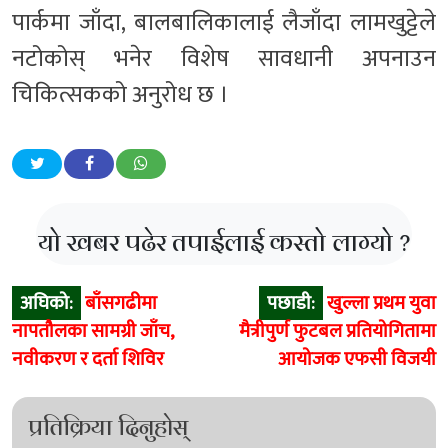
पार्कमा जाँदा, बालबालिकालाई लैजाँदा लामखुट्टेले
नटोकोस् भनेर विशेष सावधानी अपनाउन
चिकित्सकको अनुरोध छ ।
यो खबर पढेर तपाईलाई कस्तो लाग्यो ?
Post
अघिको:
बाँसगढीमा
पछाडी:
खुल्ला प्रथम युवा
navigation
नापतौलका सामग्री जाँच,
मैत्रीपुर्ण फुटबल प्रतियोगितामा
नवीकरण र दर्ता शिविर
आयोजक एफसी विजयी
प्रतिक्रिया दिनुहोस्